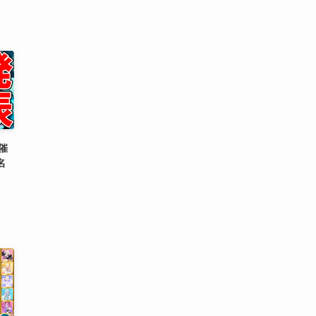
催
名
】