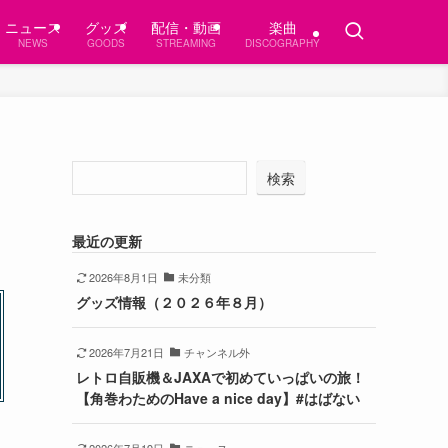
ニュース
グッズ
配信・動画
楽曲
NEWS
GOODS
STREAMING
DISCOGRAPHY
検索
最近の更新
2026年8月1日
未分類
グッズ情報（２０２６年８月）
2026年7月21日
チャンネル外
レトロ自販機＆JAXAで初めていっぱいの旅！
【角巻わためのHave a nice day】#はばない