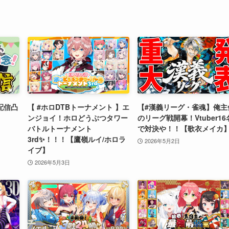
配信凸
【 #ホロDTBトーナメント 】エ
【#漢義リーグ・雀魂】俺主
ンジョイ！ホロどうぶつタワー
のリーグ戦開幕！Vtuber16
バトルトーナメント
で対決や！！【歌衣メイカ
3rd✨！！！【鷹嶺ルイ/ホロラ
2026年5月2日
イブ】
2026年5月3日