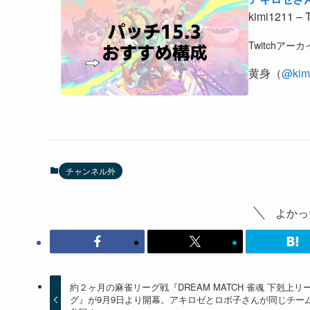
kimi1211 – 
Twitchア
黄身（
@kim
チャンネル外
よかっ
約２ヶ月の麻雀リーグ戦『DREAM MATCH 雀魂 下剋上リ
グ』が9月9日より開幕。アキロゼとロボ子さんが同じチー