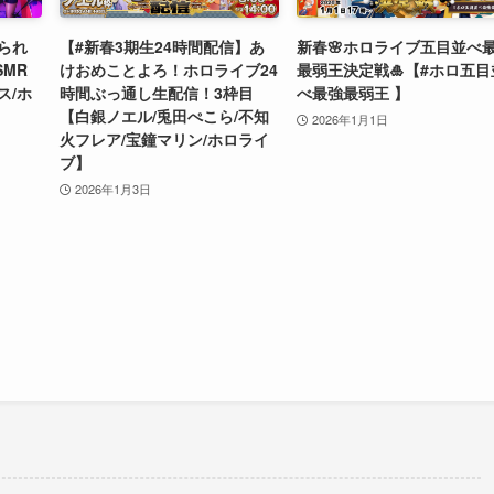
られ
【#新春3期生24時間配信】あ
新春🌸ホロライブ五目並べ
SMR
けおめことよろ！ホロライブ24
最弱王決定戦🎍【#ホロ五目
ス/ホ
時間ぶっ通し生配信！3枠目
べ最強最弱王 】
【白銀ノエル/兎田ぺこら/不知
2026年1月1日
火フレア/宝鐘マリン/ホロライ
ブ】
2026年1月3日