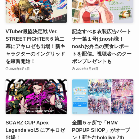
VTuber最協決定戦 Ver.
記念すべき衣装広告パート
STREET FIGHTER 6 第二
ナー第１号はnosh様！
幕にアキロゼも出場！新キ
noshお弁当の実食レポー
ャラクターのイングリッド
トを配信。視聴者へのクー
を練習開始！
ポンプレゼントも
2026年6月4日
2026年5月16日
SCARZ CUP Apex
全国５ヶ所で「HMV
Legends vol.5 にアキロゼ
POPUP SHOP」がオープ
出場！
ン！新たなhololive 7th