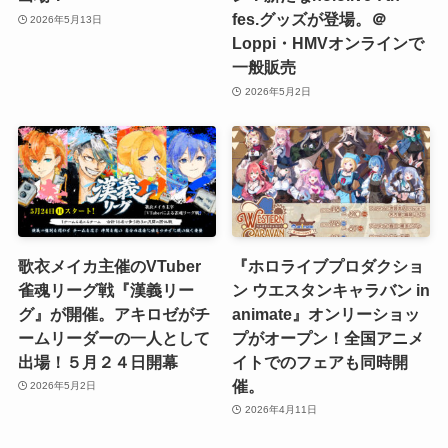
fes.グッズが登場。＠
2026年5月13日
Loppi・HMVオンラインで
一般販売
2026年5月2日
歌衣メイカ主催のVTuber
『ホロライブプロダクショ
雀魂リーグ戦『漢義リー
ン ウエスタンキャラバン in
グ』が開催。アキロゼがチ
animate』オンリーショッ
ームリーダーの一人として
プがオープン！全国アニメ
出場！５月２４日開幕
イトでのフェアも同時開
催。
2026年5月2日
2026年4月11日