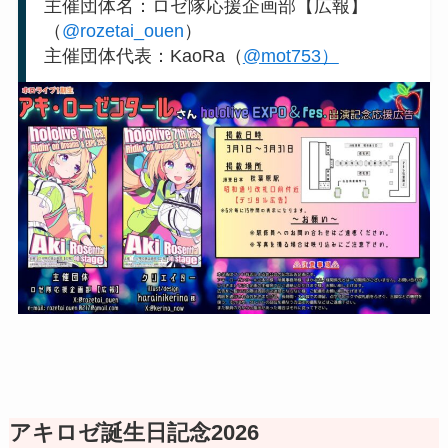
主催団体名：ロゼ隊応援企画部【広報】
（
@rozetai_ouen
）
主催団体代表：KaoRa（
@mot753）
アキロゼ誕生日記念2026