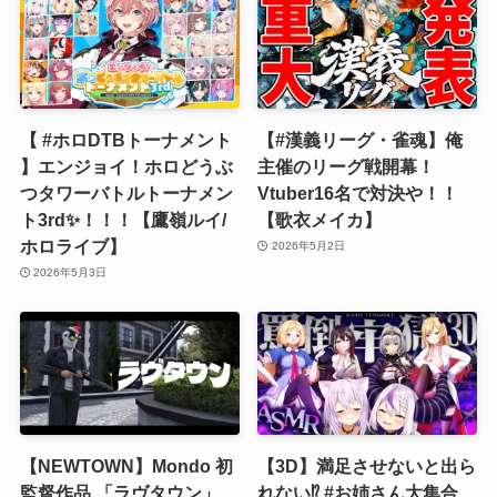
【 #ホロDTBトーナメント
【#漢義リーグ・雀魂】俺
】エンジョイ！ホロどうぶ
主催のリーグ戦開幕！
つタワーバトルトーナメン
Vtuber16名で対決や！！
ト3rd✨！！！【鷹嶺ルイ/
【歌衣メイカ】
ホロライブ】
2026年5月2日
2026年5月3日
【NEWTOWN】Mondo 初
【3D】満足させないと出ら
監督作品 「ラヴタウン」
れない⁉ #お姉さん大集合