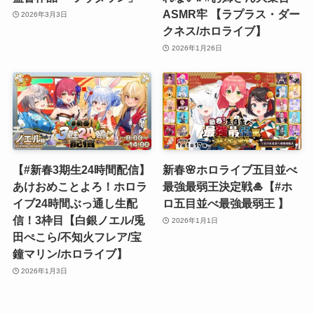
ASMR牢 【ラプラス・ダー
2026年3月3日
クネス/ホロライブ】
2026年1月26日
【#新春3期生24時間配信】
新春🌸ホロライブ五目並べ
あけおめことよろ！ホロラ
最強最弱王決定戦🎍【#ホ
イブ24時間ぶっ通し生配
ロ五目並べ最強最弱王 】
信！3枠目【白銀ノエル/兎
2026年1月1日
田ぺこら/不知火フレア/宝
鐘マリン/ホロライブ】
2026年1月3日