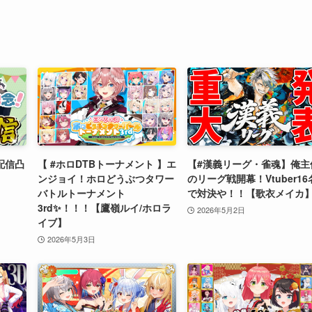
配信凸
【 #ホロDTBトーナメント 】エ
【#漢義リーグ・雀魂】俺主
ンジョイ！ホロどうぶつタワー
のリーグ戦開幕！Vtuber16
バトルトーナメント
で対決や！！【歌衣メイカ
3rd✨！！！【鷹嶺ルイ/ホロラ
2026年5月2日
イブ】
2026年5月3日