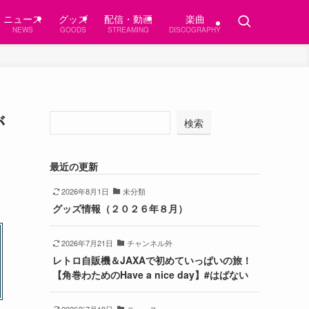
ニュース
グッズ
配信・動画
楽曲
NEWS
GOODS
STREAMING
DISCOGRAPHY
が
検索
最近の更新
2026年8月1日
未分類
グッズ情報（２０２６年８月）
2026年7月21日
チャンネル外
レトロ自販機＆JAXAで初めていっぱいの旅！
【角巻わためのHave a nice day】#はばない