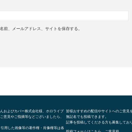
名前、メールアドレス、サイトを保存する。
んおよびカバー株式会社様、ホロライブ
皆様おすすめの配信やサイトへのご意見
ご意見やご指摘等などございましたら、
無記名でも投稿できます。
記事を投稿してくださる方も募集してお
、引用した画像等の著作権・肖像権等は各
投稿フォームはこちら
ご意見箱