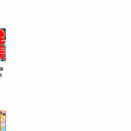
催
名
】