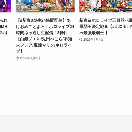
られ
【#新春3期生24時間配信】あ
新春🌸ホロライブ五目並べ
SMR
けおめことよろ！ホロライブ24
最弱王決定戦🎍【#ホロ五目
ス/ホ
時間ぶっ通し生配信！3枠目
べ最強最弱王 】
【白銀ノエル/兎田ぺこら/不知
2026年1月1日
火フレア/宝鐘マリン/ホロライ
ブ】
2026年1月3日