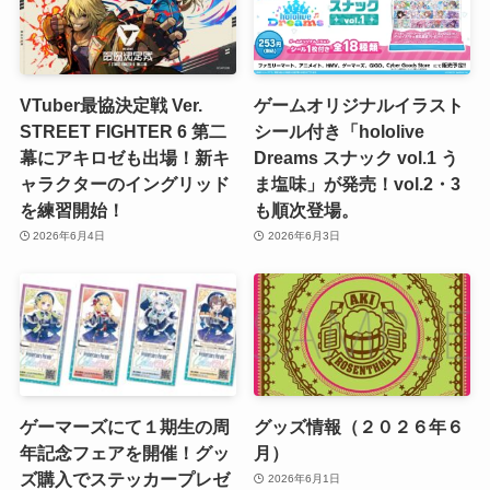
VTuber最協決定戦 Ver.
ゲームオリジナルイラスト
STREET FIGHTER 6 第二
シール付き「hololive
幕にアキロゼも出場！新キ
Dreams スナック vol.1 う
ャラクターのイングリッド
ま塩味」が発売！vol.2・3
を練習開始！
も順次登場。
2026年6月4日
2026年6月3日
ゲーマーズにて１期生の周
グッズ情報（２０２６年６
年記念フェアを開催！グッ
月）
ズ購入でステッカープレゼ
2026年6月1日