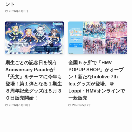
ント
2026年6月3日
期生ごとの記念日を祝う
全国５ヶ所で「HMV
Anniversary Paradeが
POPUP SHOP」がオープ
『天文』をテーマに今年も
ン！新たなhololive 7th
登場！第１弾となる１期生
fes.グッズが登場。＠
８周年記念グッズは５月３
Loppi・HMVオンラインで
０日販売開始！
一般販売
2026年5月30日
2026年5月2日