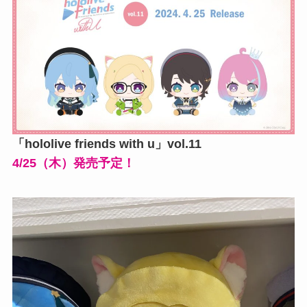
「hololive friends with u」vol.11
4/25（木）発売予定！