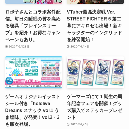
ロボ子さんとコラボ案件配
VTuber最協決定戦 Ver.
信。毎日の睡眠の質を高め
STREET FIGHTER 6 第二
る寝具「ブレインスリー
幕にアキロゼも出場！新キ
プ」を紹介！お得なキャン
ャラクターのイングリッド
ペーンもあり。
を練習開始！
2026年6月28日
2026年6月4日
ゲームオリジナルイラスト
ゲーマーズにて１期生の周
シール付き「hololive
年記念フェアを開催！グッ
Dreams スナック vol.1 う
ズ購入でステッカープレゼ
ま塩味」が発売！vol.2・3
ント
も順次登場。
2026年6月3日