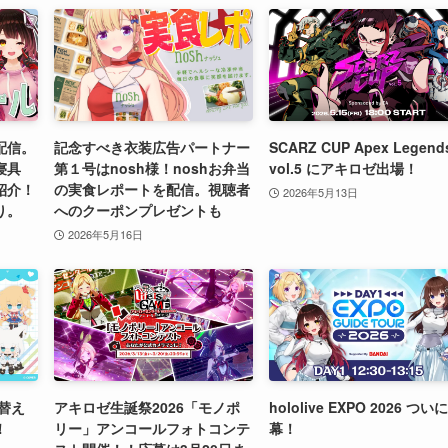
配信。
記念すべき衣装広告パートナー
SCARZ CUP Apex Legend
寝具
第１号はnosh様！noshお弁当
vol.5 にアキロゼ出場！
紹介！
の実食レポートを配信。視聴者
2026年5月13日
り。
へのクーポンプレゼントも
2026年5月16日
せ替え
アキロゼ生誕祭2026「モノポ
hololive EXPO 2026 つい
！
リー」アンコールフォトコンテ
幕！