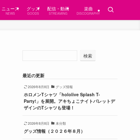
ニュース
グッズ
配信・動画
楽曲
NEWS
GOODS
STREAMING
DISCOGRAPHY
検索
最近の更新
2026年8月8日
グッズ情報
ホロメンTシャツ「hololive Splash T-
Party!」を展開。アキちょこナイトパレットデ
ザインのTシャツも登場！
2026年8月8日
未分類
グッズ情報（２０２６年８月）