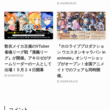
2026年5月2日
歌衣メイカ主催のVTuber
『ホロライブプロダクショ
雀魂リーグ戦『漢義リー
ン ウエスタンキャラバン in
グ』が開催。アキロゼがチ
animate』オンリーショッ
ームリーダーの一人として
プがオープン！全国アニメ
出場！５月２４日開幕
イトでのフェアも同時開
催。
2026年5月2日
2026年4月11日
コメント