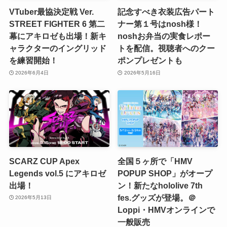
VTuber最協決定戦 Ver.
記念すべき衣装広告パート
STREET FIGHTER 6 第二
ナー第１号はnosh様！
幕にアキロゼも出場！新キ
noshお弁当の実食レポー
ャラクターのイングリッド
トを配信。視聴者へのクー
を練習開始！
ポンプレゼントも
2026年6月4日
2026年5月16日
SCARZ CUP Apex
全国５ヶ所で「HMV
Legends vol.5 にアキロゼ
POPUP SHOP」がオープ
出場！
ン！新たなhololive 7th
fes.グッズが登場。＠
2026年5月13日
Loppi・HMVオンラインで
一般販売