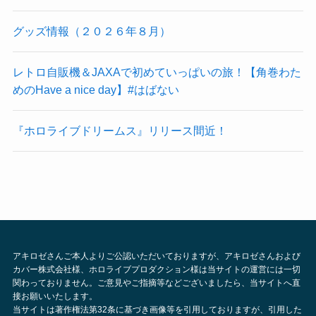
グッズ情報（２０２６年８月）
レトロ自販機＆JAXAで初めていっぱいの旅！【角巻わた
めのHave a nice day】#はばない
『ホロライブドリームス』リリース間近！
アキロゼさんご本人よりご公認いただいておりますが、アキロゼさんおよび
カバー株式会社様、ホロライブプロダクション様は当サイトの運営には一切
関わっておりません。ご意見やご指摘等などございましたら、当サイトへ直
接お願いいたします。
当サイトは著作権法第32条に基づき画像等を引用しておりますが、引用した