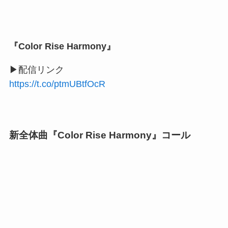
『Color Rise Harmony』
▶配信リンク
https://t.co/ptmUBtfOcR
新全体曲『Color Rise Harmony』コール