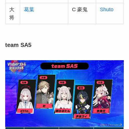
大
葛葉
C 豪鬼
Shuto
将
team SA5