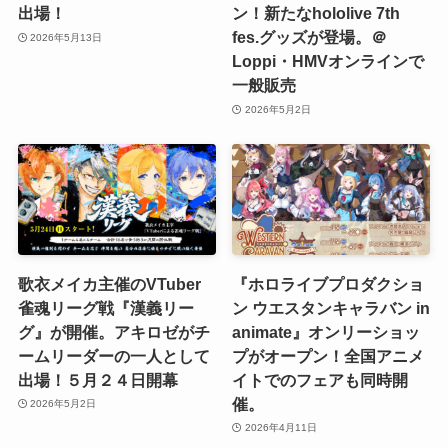
出場！
ン！新たなhololive 7th
fes.グッズが登場。＠
2026年5月13日
Loppi・HMVオンラインで
一般販売
2026年5月2日
歌衣メイカ主催のVTuber
『ホロライブプロダクショ
雀魂リーグ戦『漢義リー
ン ウエスタンキャラバン in
グ』が開催。アキロゼがチ
animate』オンリーショッ
ームリーダーの一人として
プがオープン！全国アニメ
出場！５月２４日開幕
イトでのフェアも同時開
催。
2026年5月2日
2026年4月11日