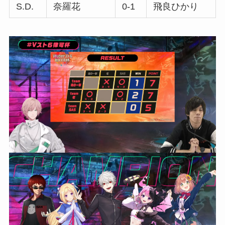
S.D.
奈羅花
0-1
飛良ひかり