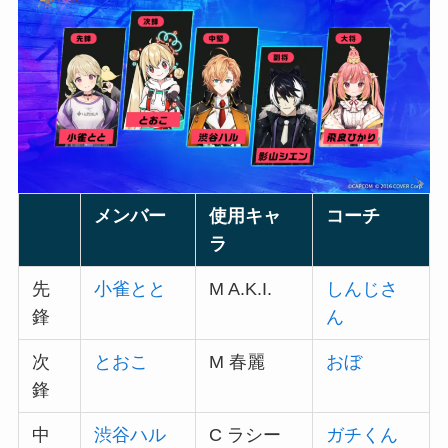
メンバー
使用キャ
コーチ
ラ
先
小雀とと
M A.K.I.
しんじさ
鋒
ん
次
とおこ
M 春麗
おぼ
鋒
中
渋谷ハル
C ラシー
ガチくん