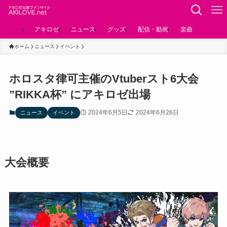
アキロゼ
ニュース
グッズ
配信・動画
楽曲
ホーム
ニュース
イベント
ホロスタ律可主催のVtuberスト6大会
”RIKKA杯” にアキロゼ出場
2024年6月5日
2024年6月26日
ニュース
イベント
大会概要