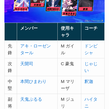
メンバー
使用キ
コーチ
ャラ
先
アキ・ローゼン
M ガイ
ドンピ
鋒
タール
ル
シャ
次
天開司
C 豪鬼
じゃじ
鋒
い
中
本間ひまわり
M マリ
釈迦
堅
ーザ
副
天鬼ぷるる
M ジュ
ハイタ
将
リ
ニ