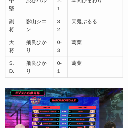
中
渋谷ハル
2-
本間ひまわり
堅
1
副
影山シエ
3-
天鬼ぷるる
将
ン
2
大
飛良ひか
0-
葛葉
将
り
3
S.
飛良ひか
0-
葛葉
D.
り
1