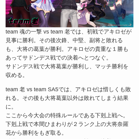
team 魂の一撃 vs team 老では、初戦でアキロゼが
見事に勝利。その後次鋒、中堅、副将と敗れる
も、大将の葛葉が勝利。アキロゼの貴重な１勝も
あってサドンデス戦での決着へとつなぐ。
サドンデス戦で大将葛葉が勝利し、マッチ勝利を
収める。
team 老 vs team SA5では、アキロゼは惜しくも敗
れる。その後も大将葛葉以外は敗れてしまう結果
に。
ここから今大会の特殊ルールである下剋上戦へ。
下剋上戦で本間ひまわりが２ランク上の大将奈羅
花から勝利をもぎ取る。