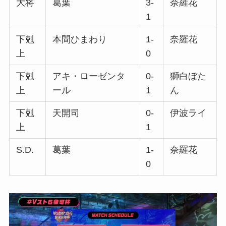
大将
葛葉
3-
奈羅花
1
下剋
本間ひまわり
1-
奈羅花
上
0
下剋
アキ・ローゼンタ
0-
獅白ぼた
上
ール
1
ん
下剋
天開司
0-
伊波ライ
上
1
S.D.
葛葉
1-
奈羅花
0