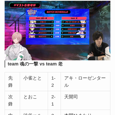
team 魂の一撃 vs team 老
先
小雀とと
1-
アキ・ローゼンター
鋒
2
ル
次
とおこ
2-
天開司
鋒
1