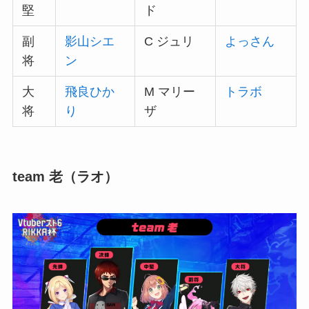
堅
ド
副
影山シエ
C ジュリ
よっさん
将
ン
大
飛良ひか
M マリー
トラボ
将
り
ザ
team 老（ラオ）