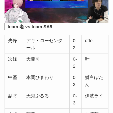
team 老 vs team SA5
先鋒
アキ・ローゼンタ
0-
dtto.
ール
2
次鋒
天開司
0-
叶
2
中堅
本間ひまわり
0-
獅白ぼた
2
ん
副将
天鬼ぷるる
0-
伊波ライ
3