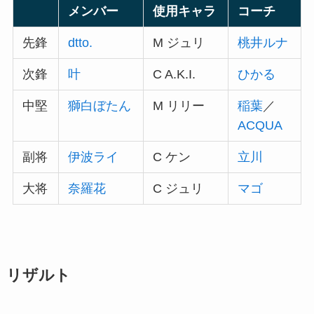
メンバー
使用キャラ
コーチ
先鋒
dtto.
M ジュリ
桃井ルナ
次鋒
叶
C A.K.I.
ひかる
中堅
獅白ぼたん
M リリー
稲葉
／
ACQUA
副将
伊波ライ
C ケン
立川
大将
奈羅花
C ジュリ
マゴ
リザルト