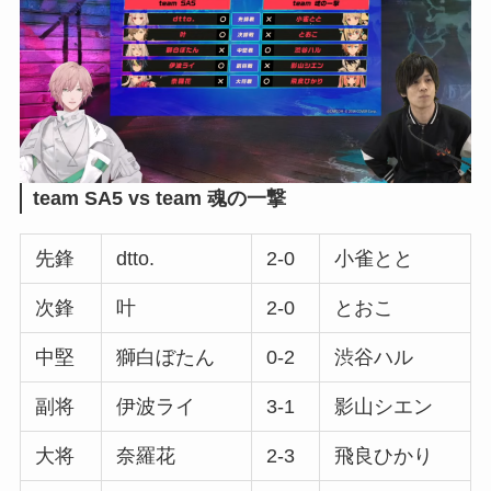
team
SA5 vs team 魂の一撃
先鋒
dtto.
2-0
小雀とと
次鋒
叶
2-0
とおこ
中堅
獅白ぼたん
0-2
渋谷ハル
副将
伊波ライ
3-1
影山シエン
大将
奈羅花
2-3
飛良ひかり