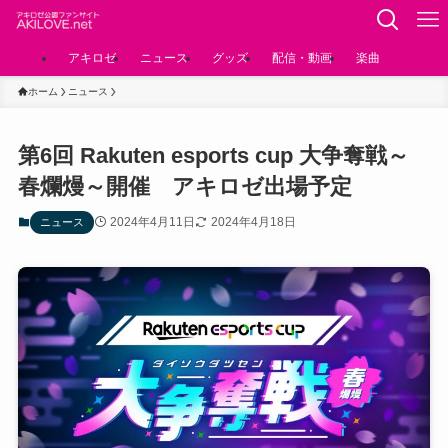
アキロゼ
ニュース
グッズ
配信・動画
楽曲
ホーム
ニュース
第6回 Rakuten esports cup 大争奪戦～
春爛熳～開催 アキロゼ出場予定
2024年4月11日
2024年4月18日
ニュース