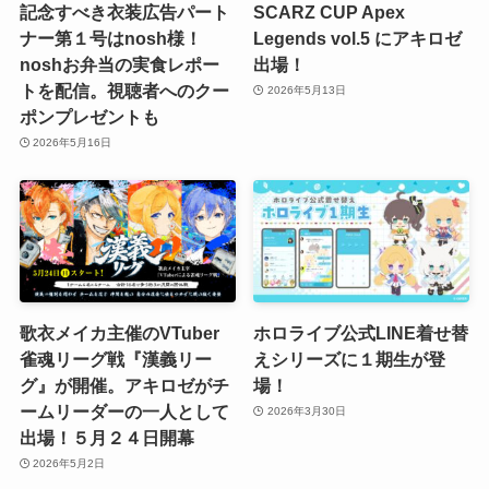
記念すべき衣装広告パート
SCARZ CUP Apex
ナー第１号はnosh様！
Legends vol.5 にアキロゼ
noshお弁当の実食レポー
出場！
トを配信。視聴者へのクー
2026年5月13日
ポンプレゼントも
2026年5月16日
歌衣メイカ主催のVTuber
ホロライブ公式LINE着せ替
雀魂リーグ戦『漢義リー
えシリーズに１期生が登
グ』が開催。アキロゼがチ
場！
ームリーダーの一人として
2026年3月30日
出場！５月２４日開幕
2026年5月2日