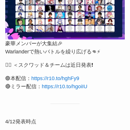
豪華メンバーが大集結🎉
Warlanderで熱いバトルを繰り広げる👊⚡
🙋‍♀️ ＜スクワッド＆チームは近日発表❗️
🟣本配信：
https://r10.to/hghFy9
🔴ミラー配信：
https://r10.to/hgoiIU
4/12発表時点