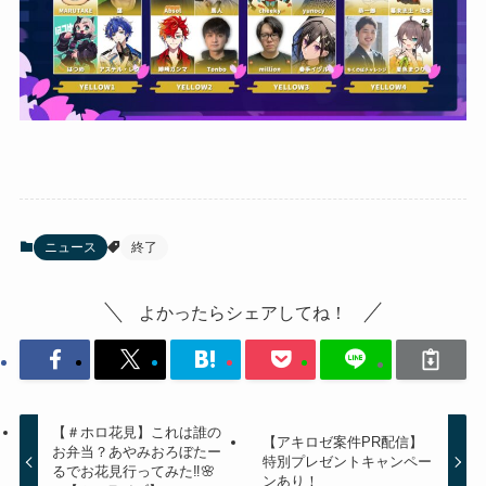
ニュース
終了
よかったらシェアしてね！
【＃ホロ花見】これは誰の
【アキロゼ案件PR配信】
お弁当？あやみおろぼたー
特別プレゼントキャンペー
るでお花見行ってみた‼🌸
ンあり！