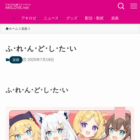
アキロゼ
ニュース
グッズ
配信・動画
楽曲
ホーム
楽曲
ふ･れ･ん･ど･し･た･い
2025年7月19日
楽曲
ふ･れ･ん･ど･し･た･い