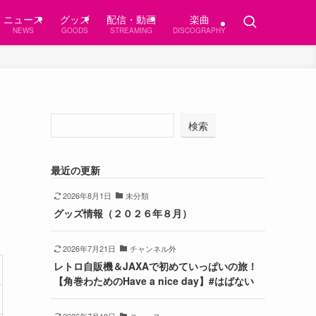
ニュース
グッズ
配信・動画
楽曲
NEWS
GOODS
STREAMING
DISCOGRAPHY
検索
最近の更新
2026年8月1日
未分類
グッズ情報（２０２６年８月）
2026年7月21日
チャンネル外
レトロ自販機＆JAXAで初めていっぱいの旅！
【角巻わためのHave a nice day】#はばない