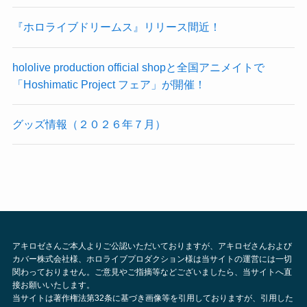
『ホロライブドリームス』リリース間近！
hololive production official shopと全国アニメイトで
「Hoshimatic Project フェア」が開催！
グッズ情報（２０２６年７月）
アキロゼさんご本人よりご公認いただいておりますが、アキロゼさんおよび
カバー株式会社様、ホロライブプロダクション様は当サイトの運営には一切
関わっておりません。ご意見やご指摘等などございましたら、当サイトへ直
接お願いいたします。
当サイトは著作権法第32条に基づき画像等を引用しておりますが、引用した