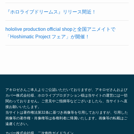
『ホロライブドリームス』リリース間近！
hololive production official shopと全国アニメイトで
「Hoshimatic Project フェア」が開催！
アキロゼさんご本人よりご公認いただいておりますが、アキロゼさんおよび
カバー株式会社様、ホロライブプロダクション様は当サイトの運営には一切
関わっておりません。ご意見やご指摘等などございましたら、当サイトへ直
接お願いいたします。
当サイトは著作権法第32条に基づき画像等を引用しておりますが、引用した
画像等の著作権・肖像権等は各権利者に帰属いたします。画像等の転載はご
遠慮ください。
カバー株式会社様 二次創作ガイドライン