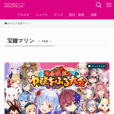
アキロゼ
ニュース
グッズ
配信・動画
楽曲
ホーム
宝鐘マリン
宝鐘マリン
– tag –
チャンネル外