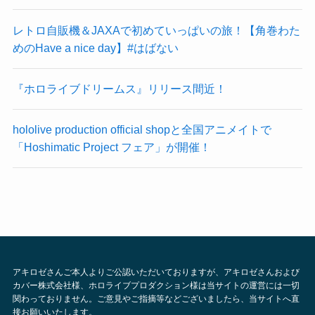
レトロ自販機＆JAXAで初めていっぱいの旅！【角巻わた
めのHave a nice day】#はばない
『ホロライブドリームス』リリース間近！
hololive production official shopと全国アニメイトで
「Hoshimatic Project フェア」が開催！
アキロゼさんご本人よりご公認いただいておりますが、アキロゼさんおよび
カバー株式会社様、ホロライブプロダクション様は当サイトの運営には一切
関わっておりません。ご意見やご指摘等などございましたら、当サイトへ直
接お願いいたします。