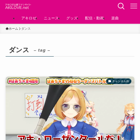
アキロゼ
ニュース
グッズ
配信・動画
楽曲
ホーム
ダンス
ダンス
– tag –
チャンネル外